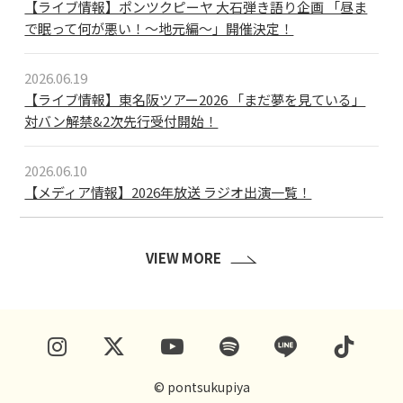
【ライブ情報】ポンツクピーヤ 大石弾き語り企画 「昼ま
で眠って何が悪い！〜地元編〜」開催決定！
2026.06.19
【ライブ情報】東名阪ツアー2026 「まだ夢を見ている」
対バン解禁&2次先行受付開始！
2026.06.10
【メディア情報】2026年放送 ラジオ出演一覧！
VIEW MORE
© pontsukupiya