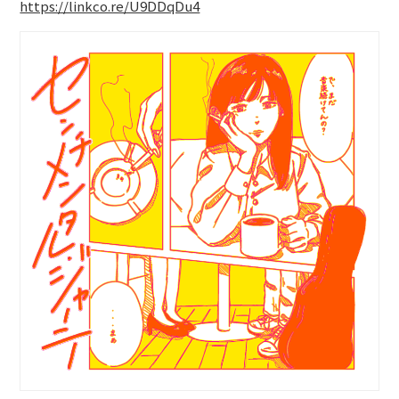
https://linkco.re/U9DDqDu4